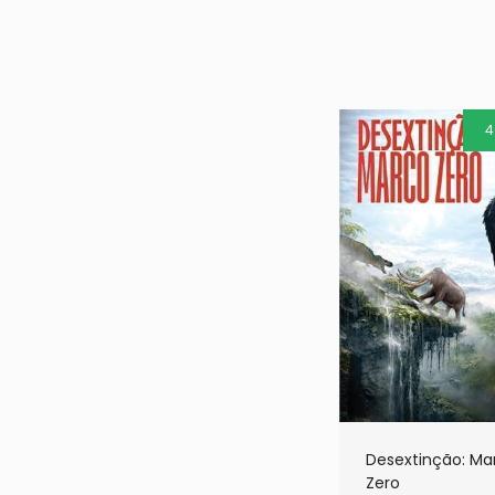
4
Desextinção: Ma
Zero