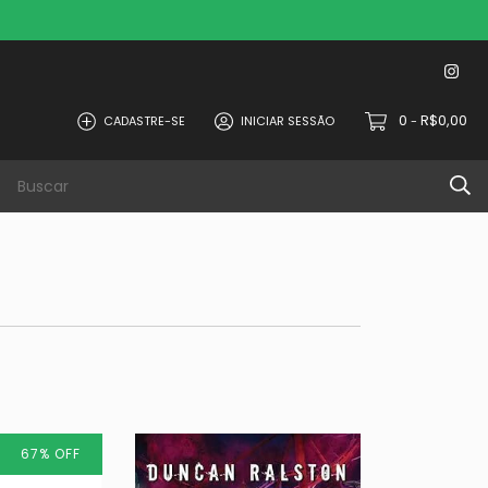
0
R$0,00
CADASTRE-SE
INICIAR SESSÃO
-
67
%
OFF