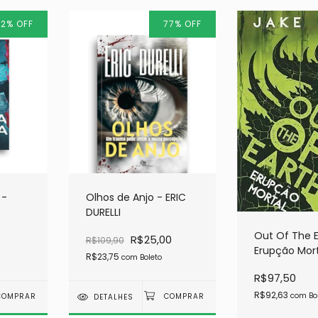
72
%
OFF
77
%
OFF
 -
Olhos de Anjo - ERIC
DURELLI
Out Of The E
R$25,00
R$109,90
Erupção Mort
R$23,75
com
Boleto
R$97,50
R$92,63
com
Bo
DETALHES