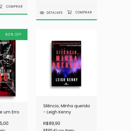
DETALHES
80
%
OFF
Silêncio, Minha querida
e um Erro
- Leigh Kenny
5,00
R$89,90
R$85,41
leto
com
Boleto