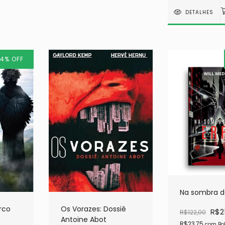
DETALHES
4
%
OFF
Na sombra d
rco
Os Vorazes: Dossiê
R$2
R$122,00
Antoine Abot
R$23,75
com
Bo