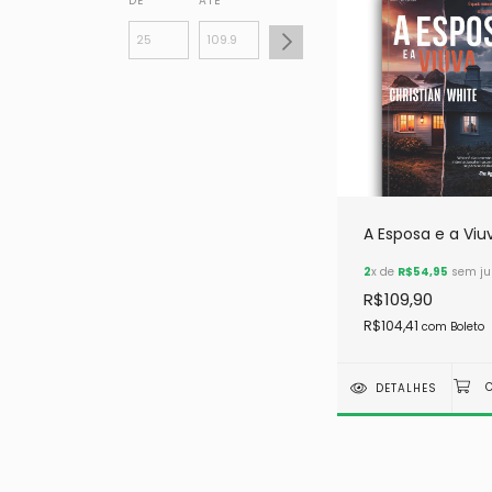
DE
ATÉ
A Esposa e a Viu
2
x de
R$54,95
sem ju
R$109,90
R$104,41
com
Boleto
DETALHES