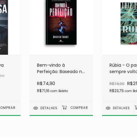
va
Bem-vindo à
Rúbia - O p
Perfeição: Baseado no
sempre volt
ros
roteiro original de 'O
R$74,90
R$2
R$74,90
ataque dos Vermes
Malditos'
R$71,16
R$23,75
com
Boleto
com
Bo
DETALHES
DETALHES