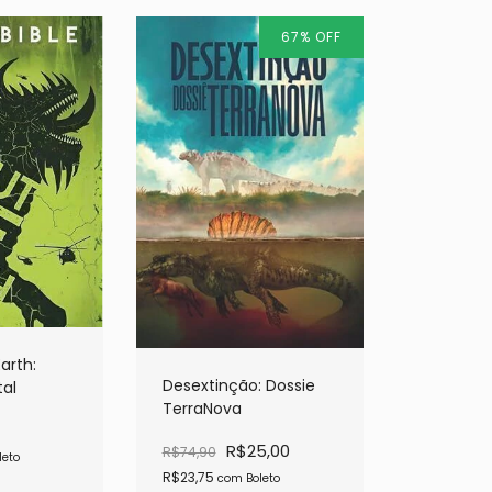
67
%
OFF
arth:
Desextinção: Dossie
al
TerraNova
R$25,00
R$74,90
leto
R$23,75
com
Boleto