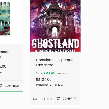
assado
a
Ghostland - O parque
Fantasma
5,00
leto
2
x de
R$52,00
sem juros
R$104,00
R$98,80
com
Boleto
DETALHES