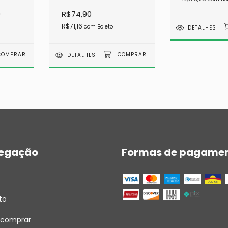
0
R$74,90
R$71,16
com
Boleto
DETALHES
DETALHES
egação
Formas de pagame
to
comprar