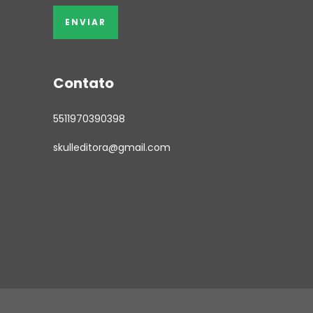
Contato
5511970390398
skulleditora@gmail.com