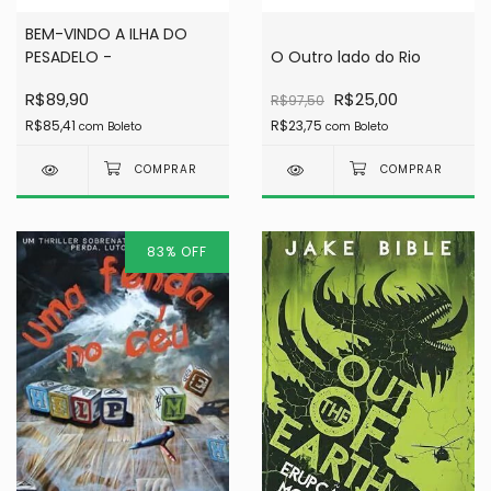
BEM-VINDO A ILHA DO
PESADELO -
O Outro lado do Rio
R$89,90
R$25,00
R$97,50
R$85,41
R$23,75
com
Boleto
com
Boleto
83
%
OFF