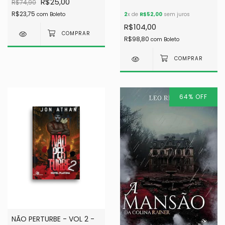
R$25,00
R$74,90
R$23,75
2
x de
R$52,00
sem juros
com
Boleto
R$104,00
R$98,80
com
Boleto
64
%
OFF
NÃO PERTURBE - VOL 2 -