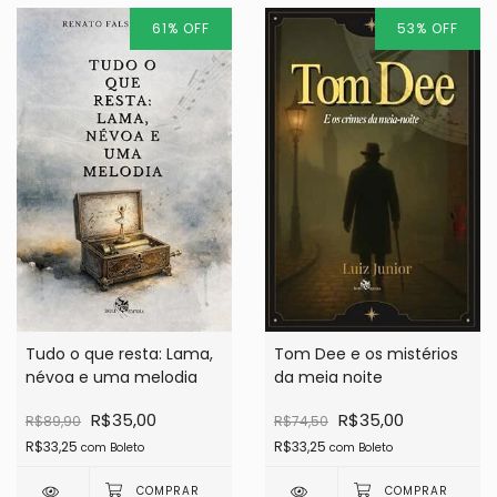
61
%
OFF
53
%
OFF
Tudo o que resta: Lama,
Tom Dee e os mistérios
névoa e uma melodia
da meia noite
R$35,00
R$35,00
R$89,90
R$74,50
R$33,25
R$33,25
com
Boleto
com
Boleto