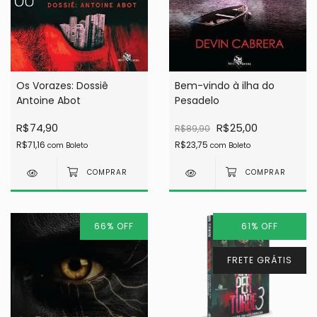
Os Vorazes: Dossiê
Bem-vindo à ilha do
Antoine Abot
Pesadelo
R$74,90
R$25,00
R$89,90
R$71,16
R$23,75
com
Boleto
com
Boleto
66
%
OFF
61
%
OFF
FRETE GRÁTIS