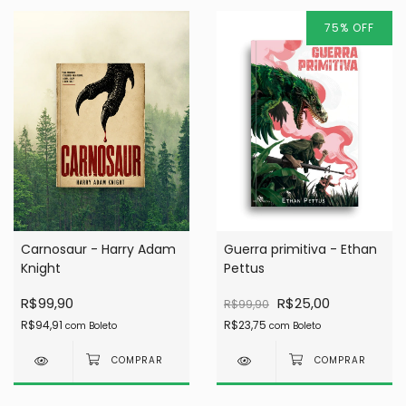
75
%
OFF
Carnosaur - Harry Adam
Guerra primitiva - Ethan
Knight
Pettus
R$99,90
R$25,00
R$99,90
R$94,91
R$23,75
com
Boleto
com
Boleto