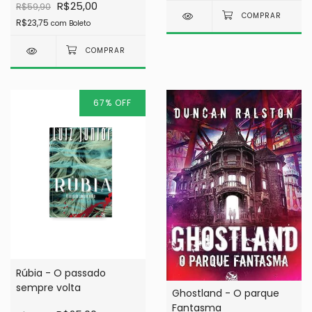
R$25,00
R$59,90
R$23,75
com
Boleto
67
%
OFF
Rúbia - O passado
sempre volta
Ghostland - O parque
Fantasma