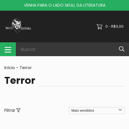
VENHA PARA O LADO SKULL DA LITERATURA
0
R$0,00
-
Início
-
Terror
Terror
Filtrar