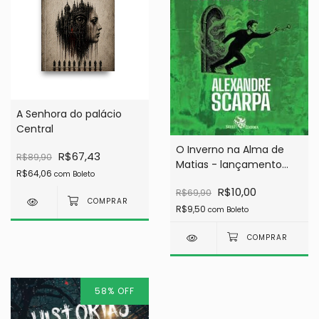
A Senhora do palácio
Central
O Inverno na Alma de
R$67,43
R$89,90
Matias - lançamento
R$64,06
com
Boleto
15/10
R$10,00
R$69,90
R$9,50
com
Boleto
58
%
OFF