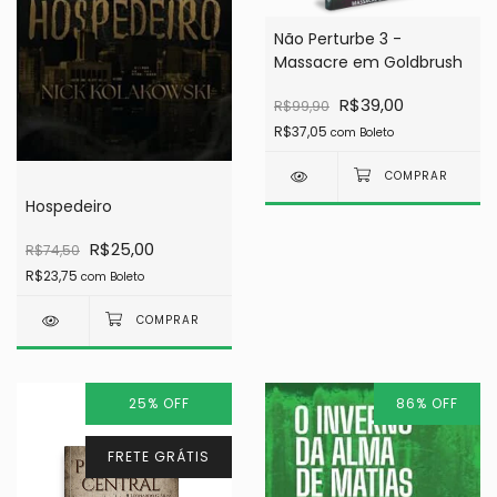
Não Perturbe 3 -
Massacre em Goldbrush
R$39,00
R$99,90
R$37,05
com
Boleto
Hospedeiro
R$25,00
R$74,50
R$23,75
com
Boleto
25
%
OFF
86
%
OFF
FRETE GRÁTIS