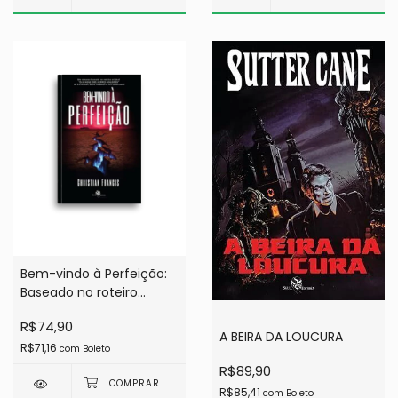
Bem-vindo à Perfeição:
Baseado no roteiro
original de 'O ataque dos
R$74,90
Vermes Malditos'
A BEIRA DA LOUCURA
R$71,16
com
Boleto
R$89,90
R$85,41
com
Boleto