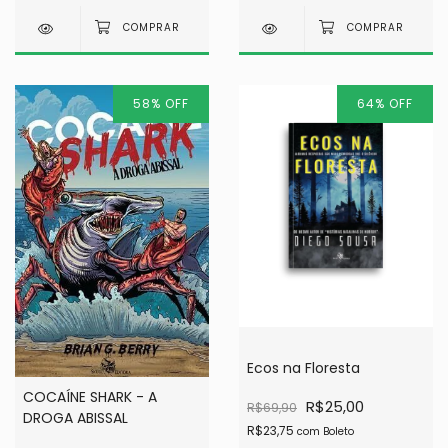
58
%
OFF
64
%
OFF
Ecos na Floresta
COCAÍNE SHARK - A
R$25,00
R$69,90
DROGA ABISSAL
R$23,75
com
Boleto