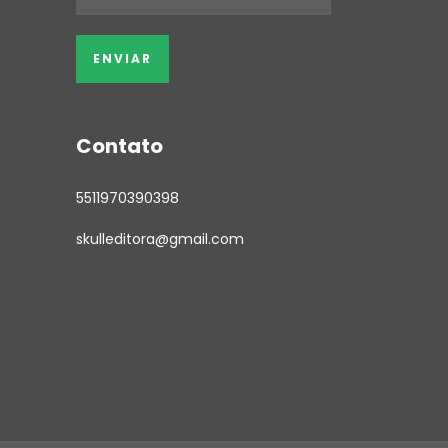
Contato
5511970390398
skulleditora@gmail.com