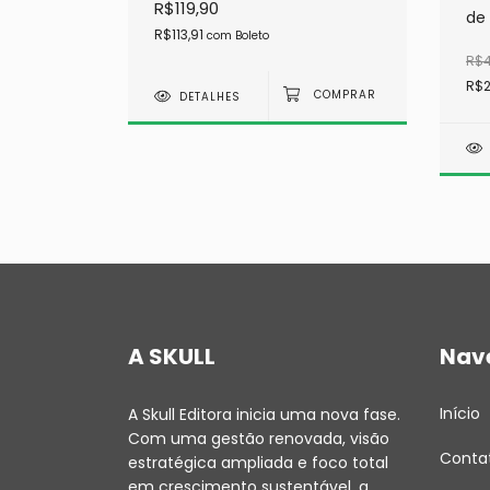
R$119,90
de 
R$113,91
com
Boleto
R$4
R$2
DETALHES
A SKULL
Nav
Início
A Skull Editora inicia uma nova fase.
Com uma gestão renovada, visão
Conta
estratégica ampliada e foco total
em crescimento sustentável, a