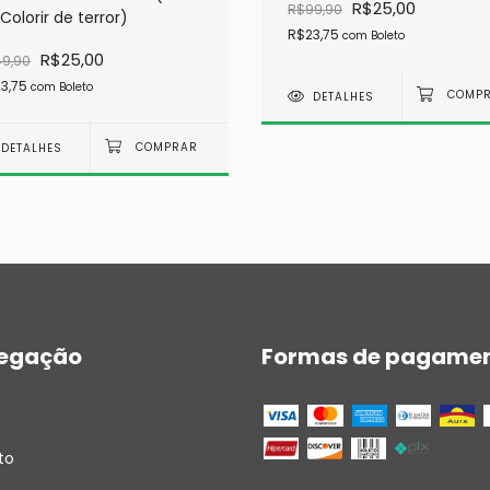
R$25,00
R$99,90
Colorir de terror)
R$23,75
com
Boleto
R$25,00
9,90
3,75
com
Boleto
DETALHES
DETALHES
egação
Formas de pagame
to