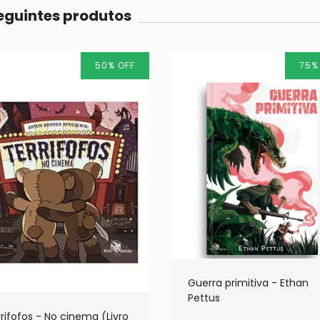
seguintes produtos
50
%
OFF
75
Guerra primitiva - Ethan
Pettus
rifofos - No cinema (Livro